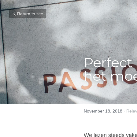
Return to site
Perfect 
het moe
November 18, 2018
·
Relev
We lezen steeds vaker