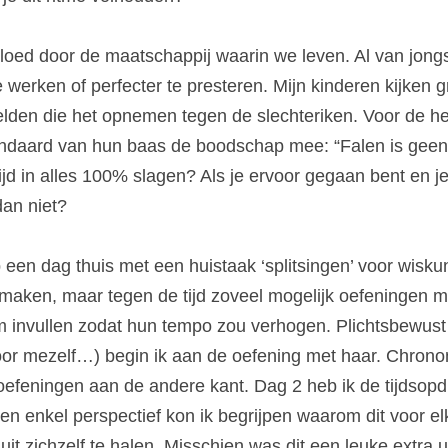
ed door de maatschappij waarin we leven. Al van jongs 
e werken of perfecter te presteren. Mijn kinderen kijken 
elden die het opnemen tegen de slechteriken. Voor de he
tandaard van hun baas de boodschap mee: “Falen is geen 
ijd in alles 100% slagen? Als je ervoor gegaan bent en je 
dan niet?
een dag thuis met een huistaak ‘splitsingen’ voor wiskun
maken, maar tegen de tijd zoveel mogelijk oefeningen ma
invullen zodat hun tempo zou verhogen. Plichtsbewust a
oor mezelf…) begin ik aan de oefening met haar. Chrono
oefeningen aan de andere kant. Dag 2 heb ik de tijdsopdr
n enkel perspectief kon ik begrijpen waarom dit voor elk 
uit zichzelf te halen. Misschien was dit een leuke extra u