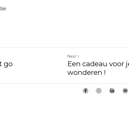
.be
Next
 it go
Een cadeau voor j
wonderen !