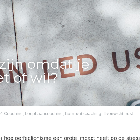
zijn omdat je 
t of wil?
é Coaching,
Loopbaancoaching,
Burn-out coaching,
Evenwicht,
rust
 hoe perfectionisme een grote impact heeft op de stress