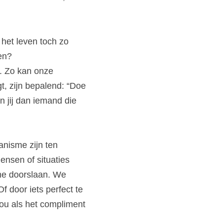
et leven toch zo 
en?
. Zo kan onze 
t, zijn bepalend: “Doe 
n jij dan iemand die 
isme zijn ten 
nsen of situaties 
e doorslaan. We 
f door iets perfect te 
ou als het compliment 