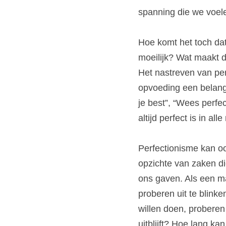
spanning die we voel
Hoe komt het toch dat
moeilijk? Wat maakt 
Het nastreven van per
opvoeding een belangri
je best”, “Wees perfec
altijd perfect is in all
Perfectionisme kan o
opzichte van zaken d
ons gaven. Als een m
proberen uit te blinke
willen doen, proberen 
uitblijft? Hoe lang ka