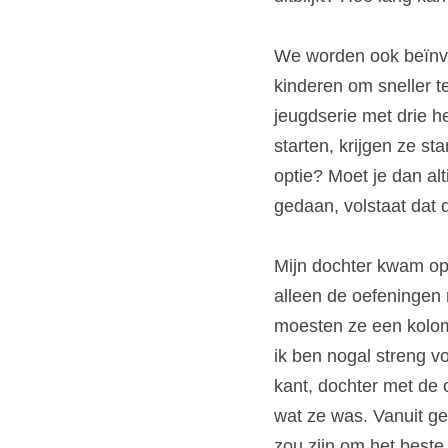
We worden ook beïnvlo
kinderen om sneller t
jeugdserie met drie h
starten, krijgen ze s
optie? Moet je dan alt
gedaan, volstaat dat 
Mijn dochter kwam op 
alleen de oefeningen 
moesten ze een kolom 
ik ben nogal streng v
kant, dochter met de 
wat ze was. Vanuit gee
zou zijn om het beste 