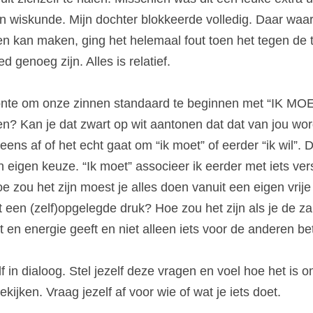
s in wiskunde. Mijn dochter blokkeerde volledig. Daar waa
en kan maken, ging het helemaal fout toen het tegen de t
genoeg zijn. Alles is relatief.
e om onze zinnen standaard te beginnen met “IK MOET”.
doen? Kan je dat zwart op wit aantonen dat dat van jou wo
eens af of het echt gaat om “ik moet” of eerder “ik wil”. Da
en eigen keuze. “Ik moet” associeer ik eerder met iets ver
 zou het zijn moest je alles doen vanuit een eigen vrije 
it een (zelf)opgelegde druk? Hoe zou het zijn als je de z
t en energie geeft en niet alleen iets voor de anderen b
f in dialoog. Stel jezelf deze vragen en voel hoe het is o
ekijken. Vraag jezelf af voor wie of wat je iets doet.