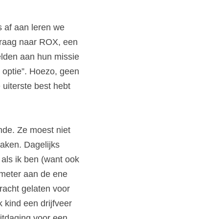
af aan leren we 
graag naar ROX, een 
lden aan hun missie 
optie”. Hoezo, geen 
uiterste best hebt 
de. Ze moest niet 
ken. Dagelijks 
ls ik ben (want ook 
meter aan de ene 
acht gelaten voor 
kind een drijfveer 
itdaging voor een 