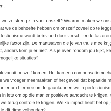
en.
 we zo streng zijn voor onszelf? Waarom maken we ons h
dat we de behoefte hebben om onszelf zoveel op te legg
fectionisme wordt beïnvloed door verschillende factoren
jke factor zijn. De maatstaven die je van thuis mee krijg
t, anders kom je er niet”. Als je even rondom jou kijkt, ke
e mogelijke situaties?
ok vanuit onszelf komen. Het kan een compensatiemechan
ie we vroeger meemaakten of het gevoel dat bepaalde me
anier om hiermee om te gaankunnen we in perfectionism
n in iets om op die manier positieve aandacht te krijgen. O
we terug controle te krijgen. Welke impact heeft het op j
n je dit ritme volhouden?