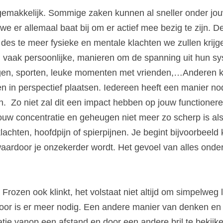
 gemakkelijk.
Sommige zaken kunnen al sneller onder jouw
e er allemaal baat bij om er actief mee bezig te zijn.
De
des te meer fysieke en mentale klachten we zullen krijge
 vaak persoonlijke, manieren om de spanning uit hun syst
gen, sporten, leuke momenten met vrienden,…Anderen k
n in perspectief plaatsen.
Iedereen heeft een manier no
n. 
Zo niet zal dit een impact hebben op jouw functionere
 jouw concentratie en geheugen niet meer zo scherp is al
chten, hoofdpijn of spierpijnen.
Je begint bijvoorbeeld k
aardoor je onzekerder wordt.
Het gevoel van alles onder
Frozen ook klinkt, het volstaat niet altijd om simpelweg l
oor is er meer nodig. Een andere manier van denken en 
tie vanop een afstand en door een andere bril te bekijke