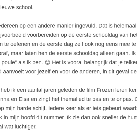
ieuwe school
.
iedereen op een andere manier ingevuld.
Dat is helemaal
ijvoorbeeld voorbereiden op de eerste schooldag van het
n te oefenen en de eerste dag zelf ook nog eens mee te
oraf, maar laten hen de eerste schooldag alleen gaan.
Ik
poule” als ik ben.
😊
 Het is vooral belangrijk dat je telk
 aanvoelt voor jezelf en voor de anderen, in dit geval de
 heb ik een aantal jaren geleden de film Frozen leren ke
 Anna en Elsa en zingt het themalied te pas en te onpas.
O
 op mijn harde schijf.
Iedere keer als er iets gebeurt waarbi
ik in mijn hoofd dit nummer. Ik zie dan ook sneller de hum
l wat luchtiger.