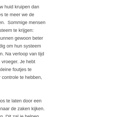
 huid kruipen dan 
s te meer we de 
n. 
Sommige mensen 
eem te krijgen: 
unnen gewoon beter 
dig om hun systeem 
n.
Na verloop van tijd 
s vroeger.
Je hebt 
leine foutjes te 
 controle te hebben, 
os te laten door een 
naar de zaken kijken.
n.
Dit zal je helpen 