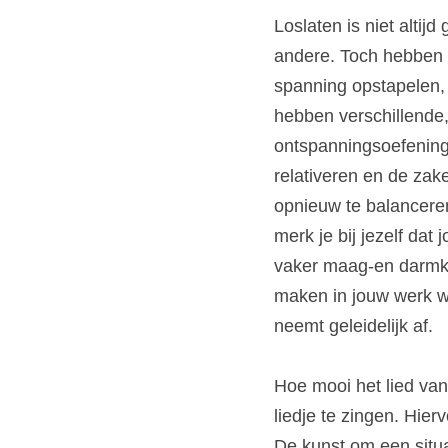
Loslaten is niet altijd
andere.
Toch hebben w
spanning opstapelen, 
hebben verschillende,
ontspanningsoefenin
relativeren en de zake
opnieuw te balancere
merk je bij jezelf dat
vaker maag-en darmkla
maken in jouw werk w
neemt geleidelijk af.
Hoe mooi het lied van 
liedje te zingen.
Hierv
De kunst om een situa