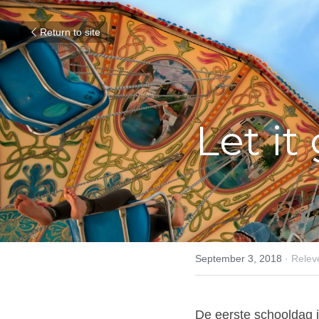
Return to site
Let it 
September 3, 2018
·
Relev
De eerste schooldag is