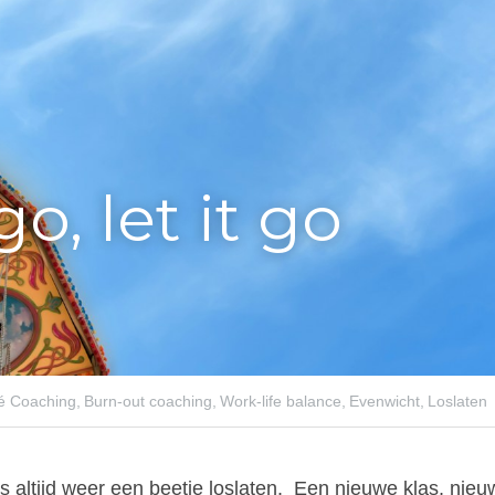
go, let it go
é Coaching,
Burn-out coaching,
Work-life balance,
Evenwicht,
Loslaten
 altijd weer een beetje loslaten.
Een nieuwe klas, nieuw