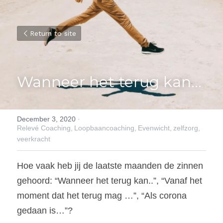
Return to site
Wanneer het terug kan…
December 3, 2020
·
Relevé Coaching,
Loopbaancoaching,
Evenwicht,
zelfzorg,
veerkracht
Hoe vaak heb jij de laatste maanden de zinnen 
gehoord: “Wanneer het terug kan..”, “Vanaf het 
moment dat het terug mag …”, “Als corona 
gedaan is…”?